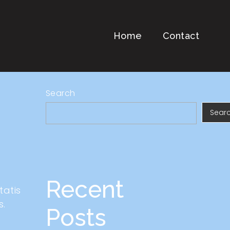
Home
Contact
Search
Sear
Recent
tatis
s.
Posts