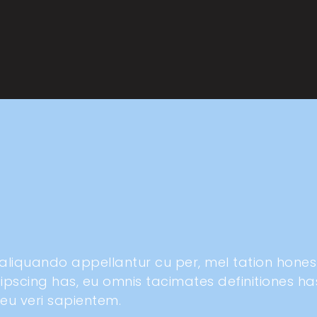
 aliquando appellantur cu per, mel tation hones
dipscing has, eu omnis tacimates definitiones ha
 eu veri sapientem.