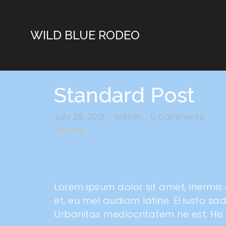
WILD BLUE RODEO
Standard Post
July 29, 2021
admin
0 Comments
default
Lorem ipsum dolor sit amet, inermis
et, eu mel audiam latine. Ei iusto sa
Urbanitas mediocritatem ne est. His