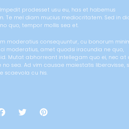
. Impedit prodesset usu eu, has et habemus
tram. Te mel diam mucius mediocritatem. Sed in di
no quo, tempor mollis sea et.
icam moderatius consequuntur, cu bonorum min
sci moderatius, amet quodsi iracundia ne quo,
d. Mutat abhorreant intellegam quo ei, nec at 
e no sea. Ad vim causae maiestatis liberavisse, s
 scaevola cu his.