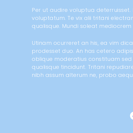
Per ut audire voluptua deterruisset
voluptatum. Te vix alii tritani elec
qualisque. Mundi soleat mediocrem 
Utinam ocurreret an his, ea vim d
prodesset duo. An has cetero adipi
oblique moderatius constituam sed i
qualisque tincidunt. Tritani repudiar
nibh assum alterum ne, probo aeque